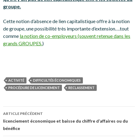
groupe.
Cette notion d’absence de lien capitalistique offre à la notion
de groupe, une possibilité très importante d’extension….tout
comme
la notion de co-employeurs (souvent retenue dans les
grands GROUPES.
)
ACTIVITÉ
DIFFICULTÉS ÉCONOMIQUES
PROCÉDURE DE LICENCIEMENT
RECLASSEMENT
Navigation
ARTICLE PRÉCÉDENT
des
licenciement économique et baisse du chiffre d’affaires ou du
bénéfice
articles