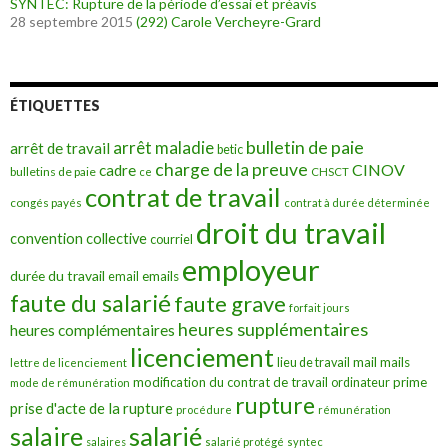
SYNTEC: Rupture de la période d’essai et préavis
28 septembre 2015
(292)
Carole Vercheyre-Grard
ÉTIQUETTES
bulletin de paie
arrêt maladie
arrêt de travail
betic
charge de la preuve
CINOV
cadre
bulletins de paie
ce
CHSCT
contrat de travail
congés payés
contrat à durée déterminée
droit du travail
convention collective
courriel
employeur
durée du travail
emails
email
faute du salarié
faute grave
forfait jours
heures supplémentaires
heures complémentaires
licenciement
mail
mails
lieu de travail
lettre de licenciement
modification du contrat de travail
prime
ordinateur
mode de rémunération
rupture
prise d'acte de la rupture
procédure
rémunération
salarié
salaire
salaires
salarié protégé
syntec