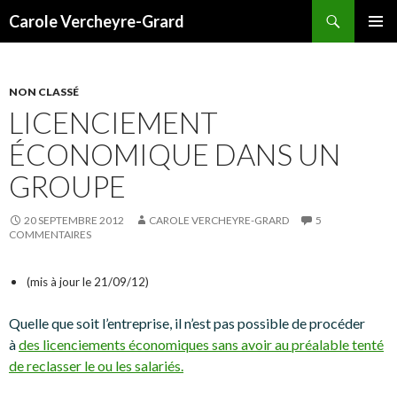
Recherche
Carole Vercheyre-Grard
ALLER
MENU
AU
PRINCI
CONTENU
NON CLASSÉ
LICENCIEMENT
ÉCONOMIQUE DANS UN
GROUPE
20 SEPTEMBRE 2012
CAROLE VERCHEYRE-GRARD
5
COMMENTAIRES
(mis à jour le 21/09/12)
Quelle que soit l’entreprise, il n’est pas possible de procéder
à
des licenciements économiques sans avoir au préalable tenté
de reclasser le ou les salariés.