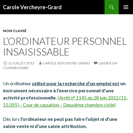
Recherche
Carole Vercheyre-Grard
ALLER
MENU
AU
PRINCI
CONTENU
NON CLASSÉ
L’ORDINATEUR PERSONNEL
INSAISISSABLE
12 JUILLET 2012
CAROLE VERCHEYRE-GRARD
LAISSER UN
COMMENTAIRE
Un ordinateur
utilisé pour la recherche d’un emploi est
un
instrument nécessaire à l’exercice personnel d’une
activité professionnelle.
(Arrêt n° 1145 du 28 juin 2012 (11-
15.055) – Cour de cassation – Deuxième chambre civile)
Dès lors
l’ordinateur ne peut pas faire l’objet ni d’une
saisie vente ni d’une saisie attribution.