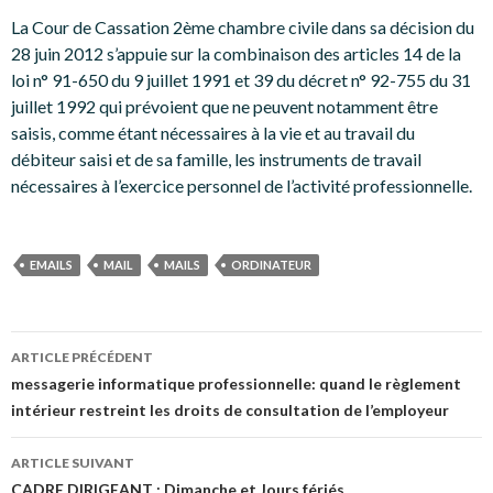
La Cour de Cassation 2ème chambre civile dans sa décision du
28 juin 2012 s’appuie sur la combinaison des articles 14 de la
loi n° 91-650 du 9 juillet 1991 et 39 du décret n° 92-755 du 31
juillet 1992 qui prévoient que ne peuvent notamment être
saisis, comme étant nécessaires à la vie et au travail du
débiteur saisi et de sa famille, les instruments de travail
nécessaires à l’exercice personnel de l’activité professionnelle.
EMAILS
MAIL
MAILS
ORDINATEUR
Navigation
ARTICLE PRÉCÉDENT
des
messagerie informatique professionnelle: quand le règlement
intérieur restreint les droits de consultation de l’employeur
articles
ARTICLE SUIVANT
CADRE DIRIGEANT : Dimanche et Jours fériés