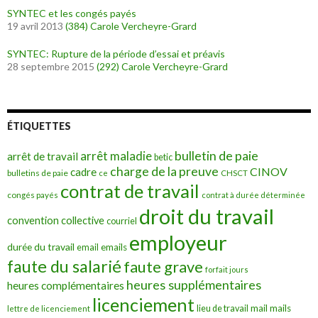
SYNTEC et les congés payés
19 avril 2013
(384)
Carole Vercheyre-Grard
SYNTEC: Rupture de la période d’essai et préavis
28 septembre 2015
(292)
Carole Vercheyre-Grard
ÉTIQUETTES
bulletin de paie
arrêt maladie
arrêt de travail
betic
charge de la preuve
CINOV
cadre
bulletins de paie
ce
CHSCT
contrat de travail
congés payés
contrat à durée déterminée
droit du travail
convention collective
courriel
employeur
durée du travail
emails
email
faute du salarié
faute grave
forfait jours
heures supplémentaires
heures complémentaires
licenciement
mail
mails
lieu de travail
lettre de licenciement