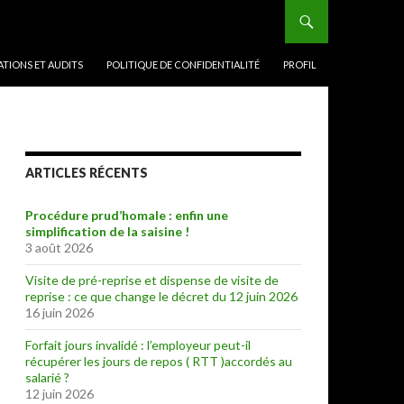
TIONS ET AUDITS
POLITIQUE DE CONFIDENTIALITÉ
PROFIL
ARTICLES RÉCENTS
Procédure prud’homale : enfin une
simplification de la saisine !
3 août 2026
Visite de pré-reprise et dispense de visite de
reprise : ce que change le décret du 12 juin 2026
16 juin 2026
Forfait jours invalidé : l’employeur peut-il
récupérer les jours de repos ( RTT )accordés au
salarié ?
12 juin 2026