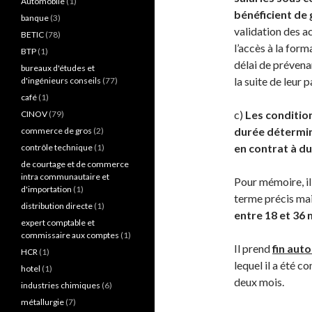
Automobile
(1)
bénéficient de 
banque
(3)
validation des ac
BETIC
(78)
l’accès à la for
BTP
(1)
délai de prévena
bureaux d'études et
la suite de leur 
d'ingénieurs conseils
(77)
café
(1)
c)
Les condition
CINOV
(79)
durée déterminé
commerce de gros
(2)
en contrat à d
contrôle technique
(1)
de courtage et de commerce
intra communautaire et
Pour mémoire, i
d'importation
(1)
terme précis ma
distribution directe
(1)
entre 18 et 36 
expert comptable et
commissaire aux comptes
(1)
Il prend
fin aut
HCR
(1)
lequel il a été c
hotel
(1)
deux mois.
industries chimiques
(6)
métallurgie
(7)