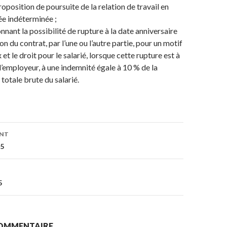
oposition de poursuite de la relation de travail en
ée indéterminée ;
nnant la possibilité de rupture à la date anniversaire
on du contrat, par l’une ou l’autre partie, pour un motif
x et le droit pour le salarié, lorsque cette rupture est à
e l’employeur, à une indemnité égale à 10 % de la
totale brute du salarié.
on
ENT
15
5
COMMENTAIRE