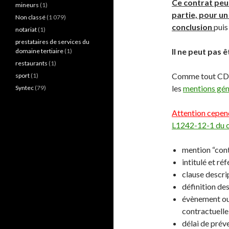
Ce contrat peut
mineurs
(1)
partie, pour un
Non classé
(1 079)
conclusion
puis
notariat
(1)
prestataires de services du
Il ne peut pas 
domaine tertiaire
(1)
restaurants
(1)
Comme tout CDD, 
sport
(1)
les
mentions gé
Syntec
(79)
Attention cepend
L1242-12-1 du c
mention “cont
intitulé et ré
clause descri
définition des
évènement ou 
contractuelle 
délai de préve