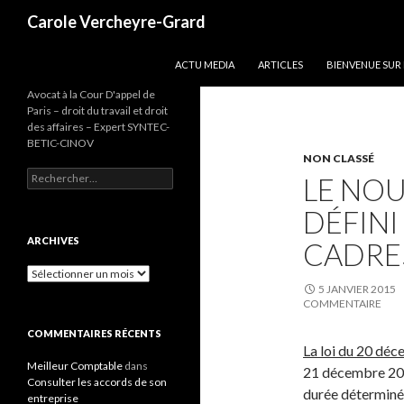
Recherche
Carole Vercheyre-Grard
ALLER AU CONTENU
ACTU MEDIA
ARTICLES
BIENVENUE SUR
Avocat à la Cour D'appel de
Paris – droit du travail et droit
des affaires – Expert SYNTEC-
BETIC-CINOV
NON CLASSÉ
Rechercher :
LE NO
DÉFINI
ARCHIVES
CADRE
Archives
5 JANVIER 2015
COMMENTAIRE
COMMENTAIRES RÉCENTS
La loi du 20 dé
Meilleur Comptable
dans
21 décembre 201
Consulter les accords de son
durée déterminée
entreprise