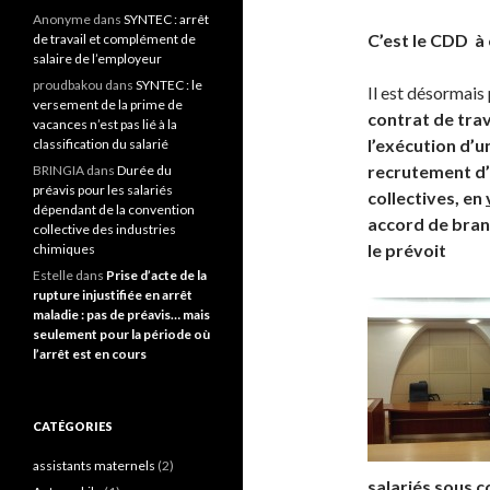
Anonyme
dans
SYNTEC : arrêt
C’est le CDD à 
de travail et complément de
salaire de l’employeur
proudbakou
dans
SYNTEC : le
Il est désormais
versement de la prime de
contrat de tra
vacances n’est pas lié à la
l’exécution d’u
classification du salarié
recrutement d’
BRINGIA
dans
Durée du
préavis pour les salariés
collectives, en
dépendant de la convention
accord de bran
collective des industries
le prévoit
chimiques
Estelle
dans
Prise d’acte de la
rupture injustifiée en arrêt
maladie : pas de préavis… mais
seulement pour la période où
l’arrêt est en cours
CATÉGORIES
assistants maternels
(2)
salariés sous c