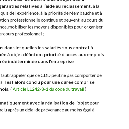
garanties relatives à l’aide au reclassement,
à la
quis de l’expérience, à la priorité de réembauche et à
mation professionnelle continue et peuvent, au cours du
nce, mobiliser les moyens disponibles pour organiser
parcours professionnel ;
s dans lesquelles les salariés sous contrat à
e à objet défini ont priorité d’accès aux emplois
urée indéterminée dans l’entreprise
l faut rappeler que ce CDD peut ne pas comporter de
is
il est alors conclu pour une durée comprise
mois.
(
Article L1242-8-1 du code du travail
)
omatiquement avec la réalisation de l’objet
pour
onclu après un délai de prévenance au moins égal à