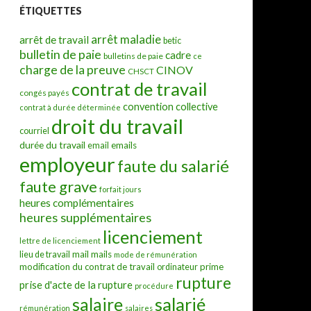
ÉTIQUETTES
arrêt maladie
arrêt de travail
betic
bulletin de paie
cadre
bulletins de paie
ce
charge de la preuve
CINOV
CHSCT
contrat de travail
congés payés
convention collective
contrat à durée déterminée
droit du travail
courriel
durée du travail
emails
email
employeur
faute du salarié
faute grave
forfait jours
heures complémentaires
heures supplémentaires
licenciement
lettre de licenciement
mail
mails
lieu de travail
mode de rémunération
modification du contrat de travail
prime
ordinateur
rupture
prise d'acte de la rupture
procédure
salarié
salaire
rémunération
salaires