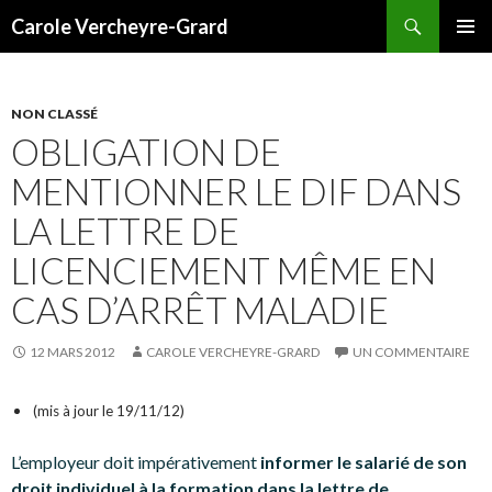
Recherche
Carole Vercheyre-Grard
ALLER
MENU
AU
PRINCI
CONTENU
NON CLASSÉ
OBLIGATION DE
MENTIONNER LE DIF DANS
LA LETTRE DE
LICENCIEMENT MÊME EN
CAS D’ARRÊT MALADIE
12 MARS 2012
CAROLE VERCHEYRE-GRARD
UN COMMENTAIRE
(mis à jour le 19/11/12)
L’employeur doit impérativement
informer le salarié de son
droit individuel à la formation dans la lettre de