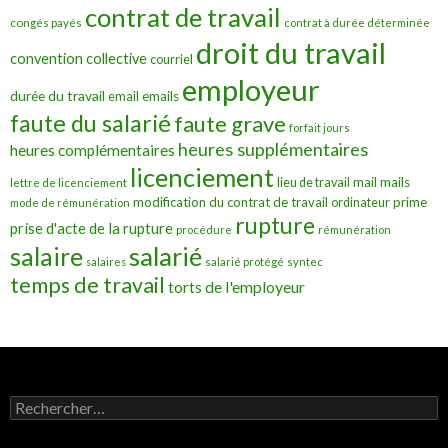
contrat de travail
congés payés
contrat à durée déterminée
droit du travail
convention collective
courriel
employeur
durée du travail
emails
email
faute du salarié
faute grave
forfait jours
heures supplémentaires
heures complémentaires
licenciement
mail
mails
lieu de travail
lettre de licenciement
modification du contrat de travail
prime
ordinateur
mode de rémunération
rupture
prise d'acte de la rupture
procédure
rémunération
salarié
salaire
salaires
salarié protégé
syntec
temps de travail
torts de l'employeur
Rechercher :