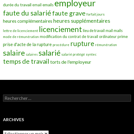
employeur
durée du travail
emails
email
faute du salarié
faute grave
forfait jours
heures supplémentaires
heures complémentaires
licenciement
mail
mails
lieu de travail
lettre de licenciement
modification du contrat de travail
prime
ordinateur
mode de rémunération
rupture
prise d'acte de la rupture
procédure
rémunération
salarié
salaire
salaires
salarié protégé
syntec
temps de travail
torts de l'employeur
Rechercher :
ARCHIVES
Archives