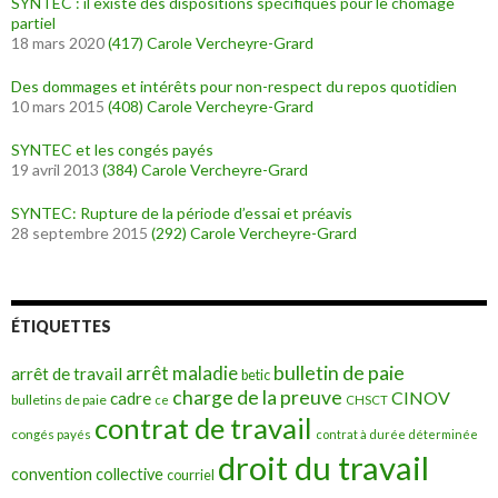
SYNTEC : il existe des dispositions spécifiques pour le chômage
partiel
18 mars 2020
(417)
Carole Vercheyre-Grard
Des dommages et intérêts pour non-respect du repos quotidien
10 mars 2015
(408)
Carole Vercheyre-Grard
SYNTEC et les congés payés
19 avril 2013
(384)
Carole Vercheyre-Grard
SYNTEC: Rupture de la période d’essai et préavis
28 septembre 2015
(292)
Carole Vercheyre-Grard
ÉTIQUETTES
bulletin de paie
arrêt maladie
arrêt de travail
betic
charge de la preuve
CINOV
cadre
bulletins de paie
ce
CHSCT
contrat de travail
congés payés
contrat à durée déterminée
droit du travail
convention collective
courriel