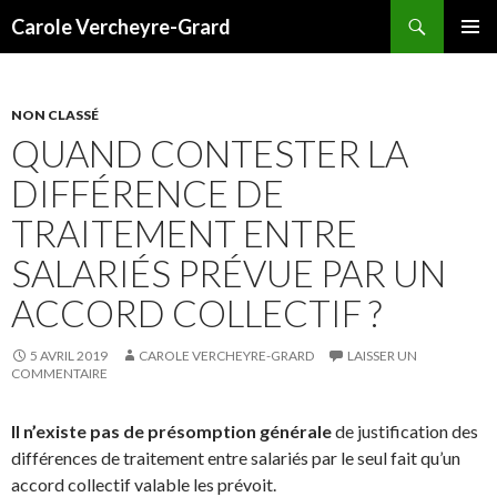
Recherche
Carole Vercheyre-Grard
ALLER
MENU
AU
PRINCI
CONTENU
NON CLASSÉ
QUAND CONTESTER LA
DIFFÉRENCE DE
TRAITEMENT ENTRE
SALARIÉS PRÉVUE PAR UN
ACCORD COLLECTIF ?
5 AVRIL 2019
CAROLE VERCHEYRE-GRARD
LAISSER UN
COMMENTAIRE
Il n’existe pas de présomption générale
de justification des
différences de traitement entre salariés par le seul fait qu’un
accord collectif valable les prévoit.