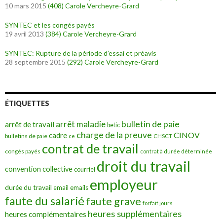
10 mars 2015
(408)
Carole Vercheyre-Grard
SYNTEC et les congés payés
19 avril 2013
(384)
Carole Vercheyre-Grard
SYNTEC: Rupture de la période d’essai et préavis
28 septembre 2015
(292)
Carole Vercheyre-Grard
ÉTIQUETTES
bulletin de paie
arrêt maladie
arrêt de travail
betic
charge de la preuve
CINOV
cadre
bulletins de paie
ce
CHSCT
contrat de travail
congés payés
contrat à durée déterminée
droit du travail
convention collective
courriel
employeur
durée du travail
emails
email
faute du salarié
faute grave
forfait jours
heures supplémentaires
heures complémentaires