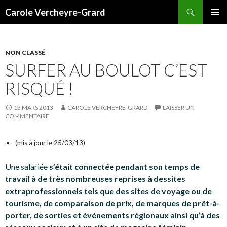
Recherche
Carole Vercheyre-Grard
ALLER
MENU
AU
PRINCI
CONTENU
NON CLASSÉ
SURFER AU BOULOT C’EST
RISQUÉ !
13 MARS 2013
CAROLE VERCHEYRE-GRARD
LAISSER UN
COMMENTAIRE
(mis à jour le 25/03/13)
Une salariée
s’était connectée pendant son temps de
travail à de très nombreuses reprises à dessites
extraprofessionnels tels que des sites de voyage ou de
tourisme, de comparaison de prix, de marques de prêt-à-
porter, de sorties et événements régionaux ainsi qu’à des