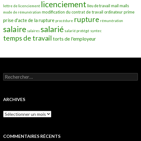
licenciement
mail
mails
lieu de travail
lettre de licenciement
modification du contrat de travail
prime
ordinateur
mode de rémunération
rupture
prise d'acte de la rupture
procédure
rémunération
salarié
salaire
salaires
salarié protégé
syntec
temps de travail
torts de l'employeur
Rechercher :
ARCHIVES
Archives
COMMENTAIRES RÉCENTS