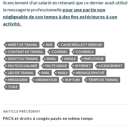
licenciement d’un salarié en retenant que ce dernier avait utilisé
la messagerie professionnelle
pour une partie non
négligeable de son temps à des fins extérieures à son
activité.
ARRÊT DE TRAVAIL
AVIS
CAUSE RÉELLE ET SÉRIEUSE
CONTRAT DE TRAVAIL
COURRIEL
COURRIELS
DROIT DU TRAVAIL
EMAIL
EMAILS
EMPLOYEUR
FAUTE DU SALARIÉ
FAUTE GRAVE
INTERNET
LICENCIEMENT
LIEU DE TRAVAIL
MAIL
MAILS
MESSAGE ENVOYÉ
MESSAGERIE
ORDINATEUR
RUPTURE
TEMPS DE TRAVAIL
TOILE
Navigation
ARTICLE PRÉCÉDENT
des
PACS et droits à congés payés en même temps
articles