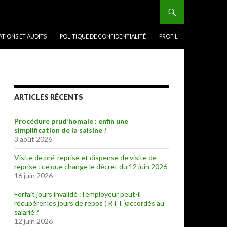
TIONS ET AUDITS
POLITIQUE DE CONFIDENTIALITÉ
PROFIL
ARTICLES RÉCENTS
Procédure prud’homale : enfin une
simplification de la saisine !
3 août 2026
Visite de pré-reprise et dispense de visite de
reprise : ce que change le décret du 12 juin 2026
16 juin 2026
Forfait jours invalidé : l’employeur peut-il
récupérer les jours de repos ( RTT )accordés au
salarié ?
12 juin 2026