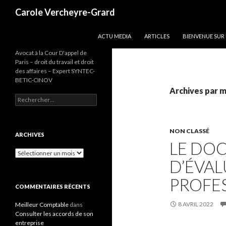
Recherche
Carole Vercheyre-Grard
ALLER AU CONTENU
ACTU MEDIA
ARTICLES
BIENVENUE SUR
Avocat à la Cour D'appel de
Paris – droit du travail et droit
des affaires – Expert SYNTEC-
BETIC-CINOV
Archives par m
Rechercher :
NON CLASSÉ
ARCHIVES
LE DO
Archives
D’ÉVAL
PROFES
COMMENTAIRES RÉCENTS
8 AVRIL 2022
Meilleur Comptable
dans
Consulter les accords de son
entreprise