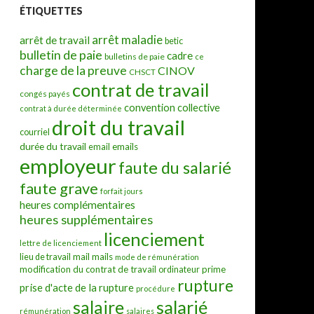
ÉTIQUETTES
arrêt maladie
arrêt de travail
betic
bulletin de paie
cadre
bulletins de paie
ce
charge de la preuve
CINOV
CHSCT
contrat de travail
congés payés
convention collective
contrat à durée déterminée
droit du travail
courriel
durée du travail
emails
email
employeur
faute du salarié
faute grave
forfait jours
heures complémentaires
heures supplémentaires
licenciement
lettre de licenciement
mail
mails
lieu de travail
mode de rémunération
modification du contrat de travail
prime
ordinateur
rupture
prise d'acte de la rupture
procédure
salarié
salaire
rémunération
salaires