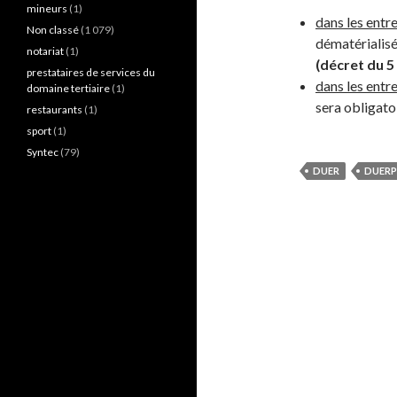
mineurs
(1)
dans les entr
Non classé
(1 079)
dématérialisé
notariat
(1)
(décret du 5 
prestataires de services du
dans les entr
domaine tertiaire
(1)
sera obligato
restaurants
(1)
sport
(1)
Syntec
(79)
DUER
DUERP