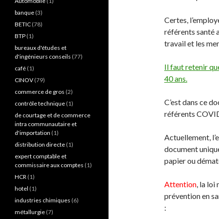
Automobile
(1)
banque
(3)
Certes, l’employ
BETIC
(78)
référents santé a
BTP
(1)
travail et les m
bureaux d'études et
d'ingénieurs conseils
(77)
Il faut retenir 
café
(1)
40 ans.
CINOV
(79)
commerce de gros
(2)
C’est dans ce d
contrôle technique
(1)
référents COV
de courtage et de commerce
intra communautaire et
d'importation
(1)
Actuellement, l’
distribution directe
(1)
document unique 
expert comptable et
papier ou dématé
commissaire aux comptes
(1)
HCR
(1)
Attention
, la l
hotel
(1)
prévention en sa
industries chimiques
(6)
:
métallurgie
(7)