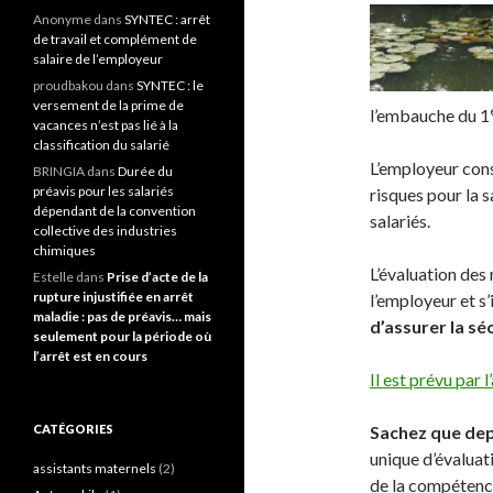
Anonyme
dans
SYNTEC : arrêt
de travail et complément de
salaire de l’employeur
proudbakou
dans
SYNTEC : le
versement de la prime de
l’embauche du 1
vacances n’est pas lié à la
classification du salarié
L’employeur cons
BRINGIA
dans
Durée du
préavis pour les salariés
risques pour la 
dépendant de la convention
salariés.
collective des industries
chimiques
L’évaluation des 
Estelle
dans
Prise d’acte de la
rupture injustifiée en arrêt
l’employeur et s’
maladie : pas de préavis… mais
d’assurer la sé
seulement pour la période où
l’arrêt est en cours
Il est prévu par 
CATÉGORIES
Sachez que de
unique d’évaluat
assistants maternels
(2)
de la compétence