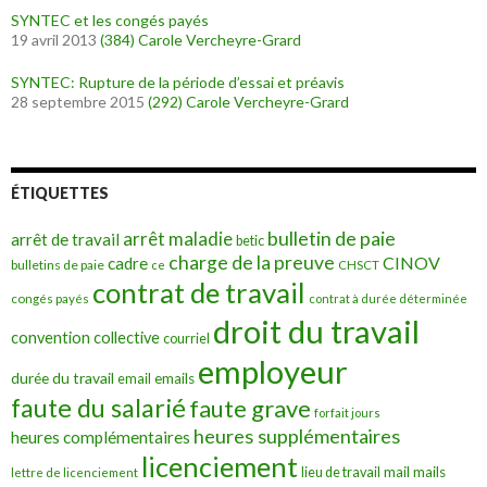
SYNTEC et les congés payés
19 avril 2013
(384)
Carole Vercheyre-Grard
SYNTEC: Rupture de la période d’essai et préavis
28 septembre 2015
(292)
Carole Vercheyre-Grard
ÉTIQUETTES
bulletin de paie
arrêt maladie
arrêt de travail
betic
charge de la preuve
CINOV
cadre
bulletins de paie
ce
CHSCT
contrat de travail
congés payés
contrat à durée déterminée
droit du travail
convention collective
courriel
employeur
durée du travail
emails
email
faute du salarié
faute grave
forfait jours
heures supplémentaires
heures complémentaires
licenciement
mail
mails
lieu de travail
lettre de licenciement