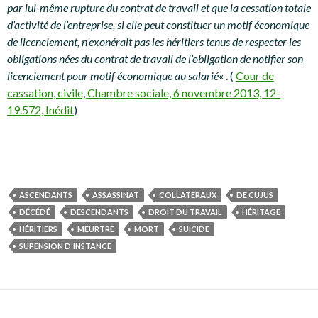
par lui-même rupture du contrat de travail et que la cessation totale
d’activité de l’entreprise, si elle peut constituer un motif économique
de licenciement, n’exonérait pas les héritiers tenus de respecter les
obligations nées du contrat de travail de l’obligation de notifier son
licenciement pour motif économique au salarié
« . (
Cour de
cassation, civile, Chambre sociale, 6 novembre 2013, 12-
19.572, Inédit
)
ASCENDANTS
ASSASSINAT
COLLATERAUX
DE CUJUS
DÉCÉDÉ
DESCENDANTS
DROIT DU TRAVAIL
HÉRITAGE
HÉRITIERS
MEURTRE
MORT
SUICIDE
SUPENSION D'INSTANCE