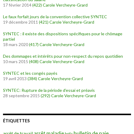
17 février 2014
(422)
Carole Vercheyre-Grard
Le faux forfait jours de la convention collective SYNTEC
19 décembre 2011
(421)
Carole Vercheyre-Grard
SYNTEC : il existe des dispositions spécifiques pour le chômage
partiel
18 mars 2020
(417)
Carole Vercheyre-Grard
Des dommages et intérêts pour non-respect du repos quotidien
10 mars 2015
(408)
Carole Vercheyre-Grard
SYNTEC et les congés payés
19 avril 2013
(384)
Carole Vercheyre-Grard
SYNTEC: Rupture de la période d’essai et préavis
28 septembre 2015
(292)
Carole Vercheyre-Grard
ÉTIQUETTES
bulletin de paie
arrêt maladie
arrêt de travail
betic