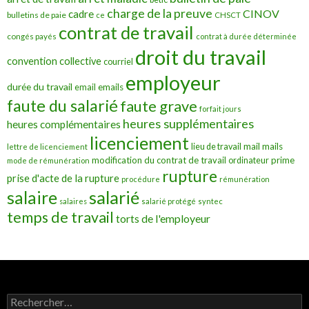
charge de la preuve
CINOV
cadre
bulletins de paie
ce
CHSCT
contrat de travail
congés payés
contrat à durée déterminée
droit du travail
convention collective
courriel
employeur
durée du travail
emails
email
faute du salarié
faute grave
forfait jours
heures supplémentaires
heures complémentaires
licenciement
mail
mails
lieu de travail
lettre de licenciement
modification du contrat de travail
prime
ordinateur
mode de rémunération
rupture
prise d'acte de la rupture
procédure
rémunération
salarié
salaire
salaires
salarié protégé
syntec
temps de travail
torts de l'employeur
Rechercher :