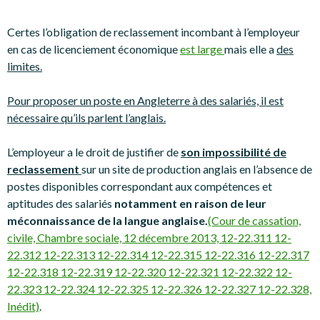
Certes l’obligation de reclassement incombant à l’employeur
en cas de licenciement économique
est large
mais elle a
des
limites.
Pour proposer un poste en Angleterre à des salariés, il est
nécessaire qu’ils parlent l’anglais.
L’employeur a le droit de justifier de
son impossibilité de
reclassement
sur un site de production anglais en l’absence de
postes disponibles correspondant aux compétences et
aptitudes des salariés
notamment en raison de leur
méconnaissance de la langue anglaise.
(Cour de cassation,
civile, Chambre sociale, 12 décembre 2013, 12-22.311 12-
22.312 12-22.313 12-22.314 12-22.315 12-22.316 12-22.317
12-22.318 12-22.319 12-22.320 12-22.321 12-22.322 12-
22.323 12-22.324 12-22.325 12-22.326 12-22.327 12-22.328,
Inédit)
.