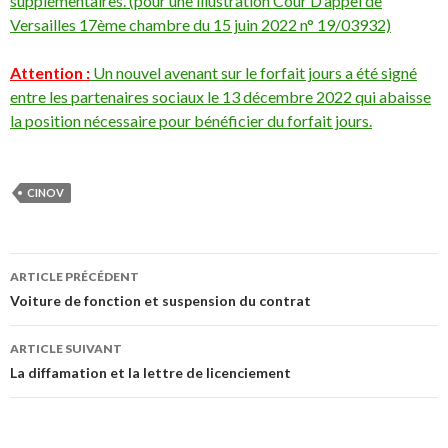
supplémentaires. (pour une illustration
Cour D’appel de
Versailles 17ème chambre du 15 juin 2022 n° 19/03932)
Attention :
Un nouvel avenant sur le forfait jours a été signé
entre les partenaires sociaux le 13 décembre 2022 qui abaisse
la position nécessaire pour bénéficier du forfait jours.
CINOV
Navigation
ARTICLE PRÉCÉDENT
des
Voiture de fonction et suspension du contrat
articles
ARTICLE SUIVANT
La diffamation et la lettre de licenciement