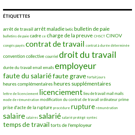
ÉTIQUETTES
bulletin de paie
arrêt maladie
arrêt de travail
betic
charge de la preuve
CINOV
cadre
bulletins de paie
ce
CHSCT
contrat de travail
congés payés
contrat à durée déterminée
droit du travail
convention collective
courriel
employeur
durée du travail
emails
email
faute du salarié
faute grave
forfait jours
heures supplémentaires
heures complémentaires
licenciement
mail
mails
lieu de travail
lettre de licenciement
modification du contrat de travail
prime
ordinateur
mode de rémunération
rupture
prise d'acte de la rupture
procédure
rémunération
salarié
salaire
salaires
salarié protégé
syntec
temps de travail
torts de l'employeur