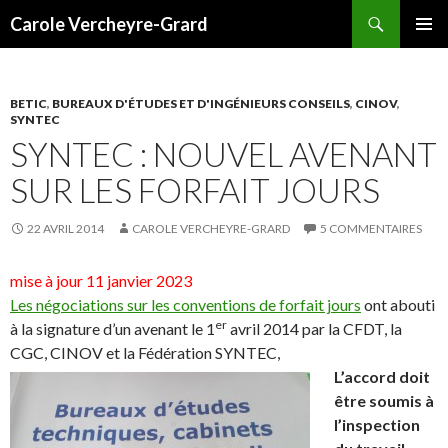
Recherche
Carole Vercheyre-Grard
ALLER
MENU
AU
PRINCI
CONTENU
BETIC
,
BUREAUX D'ÉTUDES ET D'INGÉNIEURS CONSEILS
,
CINOV
,
SYNTEC
SYNTEC : NOUVEL AVENANT
SUR LES FORFAIT JOURS
22 AVRIL 2014
CAROLE VERCHEYRE-GRARD
5 COMMENTAIRES
mise à jour 11 janvier 2023
Les négociations sur les conventions de forfait jours
ont abouti
er
à la signature d’un avenant le 1
avril 2014 par la CFDT, la
CGC, CINOV et la Fédération SYNTEC,
L’accord doit
être soumis à
l’inspection