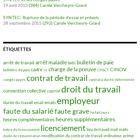
19 avril 2013
(384)
Carole Vercheyre-Grard
SYNTEC: Rupture de la période d’essai et préavis
28 septembre 2015
(292)
Carole Vercheyre-Grard
ÉTIQUETTES
bulletin de paie
arrêt maladie
arrêt de travail
betic
charge de la preuve
CINOV
cadre
bulletins de paie
ce
CHSCT
contrat de travail
congés payés
contrat à durée déterminée
droit du travail
convention collective
courriel
employeur
durée du travail
emails
email
faute du salarié
faute grave
forfait jours
heures supplémentaires
heures complémentaires
licenciement
mail
mails
lieu de travail
lettre de licenciement
modification du contrat de travail
prime
ordinateur
mode de rémunération