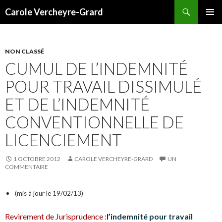
Recherche
Carole Vercheyre-Grard
ALLER
MENU
AU
PRINCI
CONTENU
NON CLASSÉ
CUMUL DE L’INDEMNITÉ
POUR TRAVAIL DISSIMULÉ
ET DE L’INDEMNITÉ
CONVENTIONNELLE DE
LICENCIEMENT
1 OCTOBRE 2012
CAROLE VERCHEYRE-GRARD
UN
COMMENTAIRE
(mis à jour le 19/02/13)
Revirement de Jurisprudence :
l’indemnité pour travail