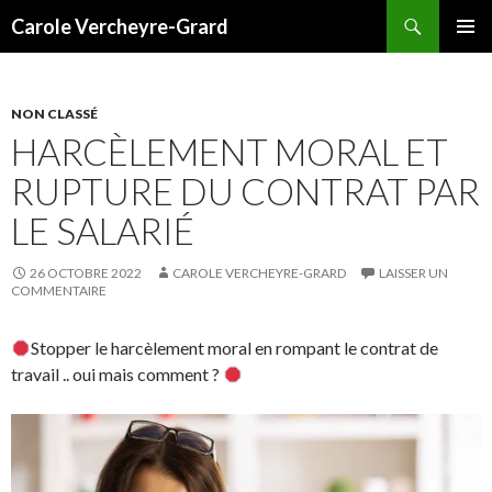
Recherche
Carole Vercheyre-Grard
ALLER
MENU
AU
PRINCI
CONTENU
NON CLASSÉ
HARCÈLEMENT MORAL ET
RUPTURE DU CONTRAT PAR
LE SALARIÉ
26 OCTOBRE 2022
CAROLE VERCHEYRE-GRARD
LAISSER UN
COMMENTAIRE
Stopper le harcèlement moral en rompant le contrat de
travail .. oui mais comment ?