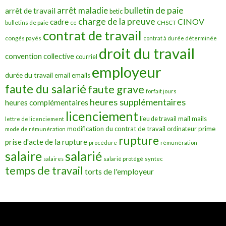
bulletin de paie
arrêt maladie
arrêt de travail
betic
charge de la preuve
CINOV
cadre
bulletins de paie
ce
CHSCT
contrat de travail
congés payés
contrat à durée déterminée
droit du travail
convention collective
courriel
employeur
durée du travail
emails
email
faute du salarié
faute grave
forfait jours
heures supplémentaires
heures complémentaires
licenciement
mail
mails
lieu de travail
lettre de licenciement
modification du contrat de travail
prime
ordinateur
mode de rémunération
rupture
prise d'acte de la rupture
procédure
rémunération
salarié
salaire
salaires
salarié protégé
syntec
temps de travail
torts de l'employeur