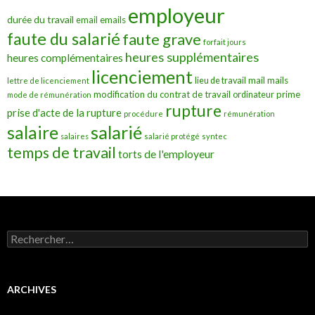
employeur
durée du travail
emails
email
faute du salarié
faute grave
forfait jours
heures supplémentaires
heures complémentaires
licenciement
mail
mails
lieu de travail
lettre de licenciement
modification du contrat de travail
prime
ordinateur
mode de rémunération
rupture
prise d'acte de la rupture
procédure
rémunération
salarié
salaire
salaires
salarié protégé
syntec
temps de travail
torts de l'employeur
Rechercher :
ARCHIVES