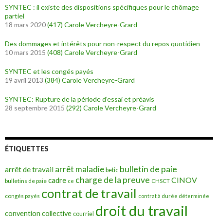
SYNTEC : il existe des dispositions spécifiques pour le chômage
partiel
18 mars 2020
(417)
Carole Vercheyre-Grard
Des dommages et intérêts pour non-respect du repos quotidien
10 mars 2015
(408)
Carole Vercheyre-Grard
SYNTEC et les congés payés
19 avril 2013
(384)
Carole Vercheyre-Grard
SYNTEC: Rupture de la période d’essai et préavis
28 septembre 2015
(292)
Carole Vercheyre-Grard
ÉTIQUETTES
bulletin de paie
arrêt maladie
arrêt de travail
betic
charge de la preuve
CINOV
cadre
bulletins de paie
ce
CHSCT
contrat de travail
congés payés
contrat à durée déterminée
droit du travail
convention collective
courriel