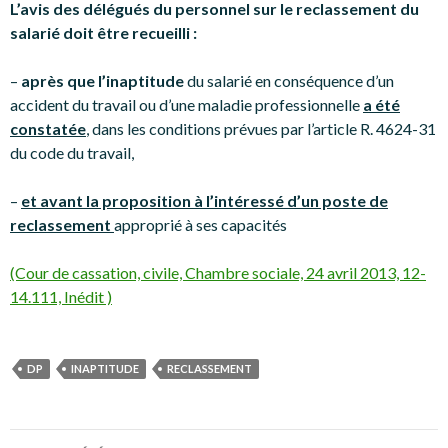
L’avis des délégués du personnel sur le reclassement du
salarié doit être recueilli :
–
après que l’inaptitude
du salarié en conséquence d’un
accident du travail ou d’une maladie professionnelle
a été
constatée
, dans les conditions prévues par l’article R. 4624-31
du code du travail,
–
et avant la proposition à l’intéressé d’un poste de
reclassement
approprié à ses capacités
(Cour de cassation, civile, Chambre sociale, 24 avril 2013, 12-
14.111, Inédit )
DP
INAPTITUDE
RECLASSEMENT
Navigation