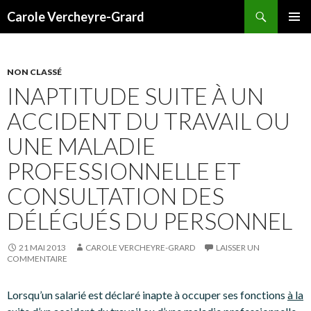
Recherche
Carole Vercheyre-Grard
ALLER
MENU
AU
PRINCI
CONTENU
NON CLASSÉ
INAPTITUDE SUITE À UN
ACCIDENT DU TRAVAIL OU
UNE MALADIE
PROFESSIONNELLE ET
CONSULTATION DES
DÉLÉGUÉS DU PERSONNEL
21 MAI 2013
CAROLE VERCHEYRE-GRARD
LAISSER UN
COMMENTAIRE
Lorsqu’un salarié est déclaré inapte à occuper ses fonctions
à la