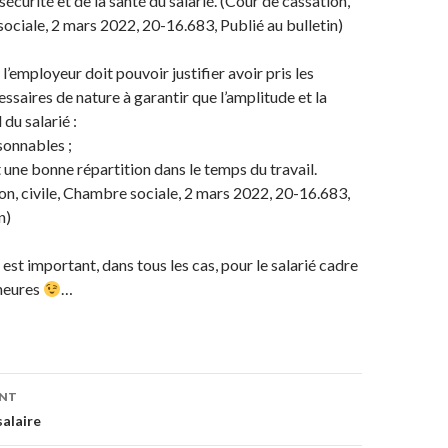
sécurité et de la santé du salarié. (Cour de cassation,
sociale, 2 mars 2022, 20-16.683, Publié au bulletin)
 l’employeur doit pouvoir justifier avoir pris les
ssaires de nature à garantir que l’amplitude et la
 du salarié :
sonnables ;
une bonne répartition dans le temps du travail.
on, civile, Chambre sociale, 2 mars 2022, 20-16.683,
n)
l est important, dans tous les cas, pour le salarié cadre
heures
…
on
ENT
salaire