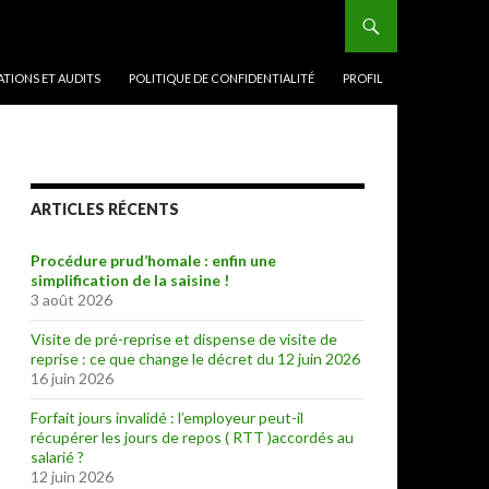
TIONS ET AUDITS
POLITIQUE DE CONFIDENTIALITÉ
PROFIL
ARTICLES RÉCENTS
Procédure prud’homale : enfin une
simplification de la saisine !
3 août 2026
Visite de pré-reprise et dispense de visite de
reprise : ce que change le décret du 12 juin 2026
16 juin 2026
Forfait jours invalidé : l’employeur peut-il
récupérer les jours de repos ( RTT )accordés au
salarié ?
12 juin 2026