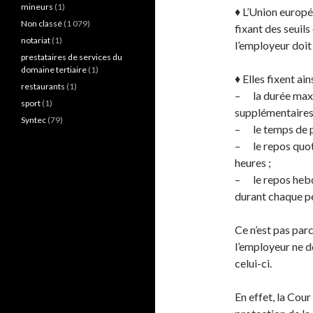
mineurs
(1)
♦️ L’Union europé
Non classé
(1 079)
fixant des seuils
notariat
(1)
l’employeur doit
prestataires de services du
domaine tertiaire
(1)
♦️ Elles fixent ains
restaurants
(1)
– la durée maxi
sport
(1)
supplémentaires
Syntec
(79)
– le temps de pa
– le repos quot
heures ;
– le repos hebd
durant chaque pé
Ce n’est pas parc
l’employeur ne do
celui-ci.
En effet, la Cour