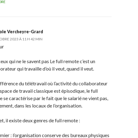
DRE
ole Vercheyre-Grard
OBRE 2023 À 11 H 42 MIN
ur
eux qui ne le savent pas Le full remote c’est un
orateur qui travaille d’où il veut, quand il veut.
ifférence du télétravail où l’activité du collaborateur
space de travail classique est épisodique, le full
 se caractérise par le fait que le salarié ne vient pas,
ement, dans les locaux de l’organisation.
et, il existe deux genres de full remote :
mier : l’organisation conserve des bureaux physiques