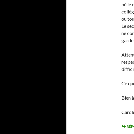
où le 
collèg
ou tou
Le sec
ne con
garde 
Atten
respec
diffic
Ce que
Bien à
Caro
RÉP