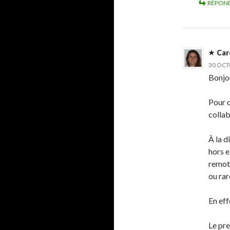
RÉPON
Car
30 OCT
Bonjo
Pour c
collab
À la d
hors e
remote
ou rar
En eff
Le pre