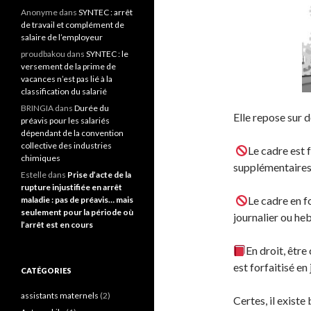
Anonyme
dans
SYNTEC : arrêt
de travail et complément de
salaire de l’employeur
proudbakou
dans
SYNTEC : le
versement de la prime de
vacances n’est pas lié à la
classification du salarié
BRINGIA
dans
Durée du
Elle repose sur 
préavis pour les salariés
dépendant de la convention
collective des industries
Le cadre est 
chimiques
supplémentaires 
Estelle
dans
Prise d’acte de la
rupture injustifiée en arrêt
Le cadre en fo
maladie : pas de préavis… mais
seulement pour la période où
journalier ou h
l’arrêt est en cours
En droit, être
est forfaitisé en 
CATÉGORIES
assistants maternels
(2)
Certes, il existe