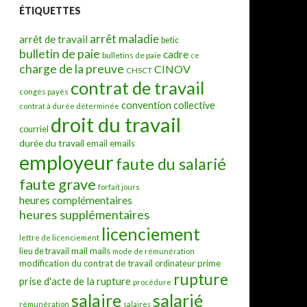
ÉTIQUETTES
arrêt maladie
arrêt de travail
betic
bulletin de paie
cadre
bulletins de paie
ce
charge de la preuve
CINOV
CHSCT
contrat de travail
congés payés
convention collective
contrat à durée déterminée
droit du travail
courriel
durée du travail
emails
email
employeur
faute du salarié
faute grave
forfait jours
heures complémentaires
heures supplémentaires
licenciement
lettre de licenciement
mail
mails
lieu de travail
mode de rémunération
modification du contrat de travail
prime
ordinateur
rupture
prise d'acte de la rupture
procédure
salarié
salaire
rémunération
salaires