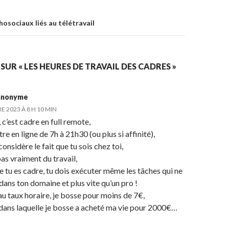
hosociaux liés au télétravail
 SUR « LES HEURES DE TRAVAIL DES CADRES »
anonyme
 2023 À 8 H 10 MIN
 c’est cadre en full remote,
tre en ligne de 7h à 21h30 (ou plus si affinité),
considère le fait que tu sois chez toi,
pas vraiment du travail,
tu es cadre, tu dois exécuter même les tâches qui ne
dans ton domaine et plus vite qu’un pro !
u taux horaire, je bosse pour moins de 7€,
 dans laquelle je bosse a acheté ma vie pour 2000€…