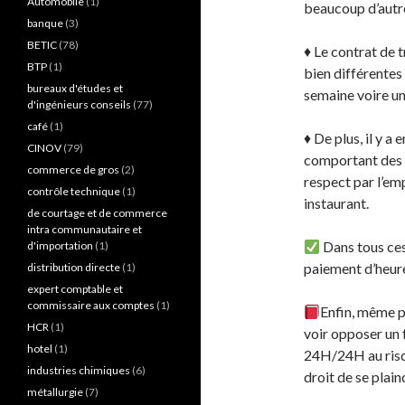
Automobile
(1)
beaucoup d’autre
banque
(3)
BETIC
(78)
♦️ Le contrat de 
BTP
(1)
bien différentes
bureaux d'études et
semaine voire un
d'ingénieurs conseils
(77)
café
(1)
♦️ De plus, il y 
CINOV
(79)
comportant des f
commerce de gros
(2)
respect par l’emp
contrôle technique
(1)
instaurant.
de courtage et de commerce
intra communautaire et
Dans tous ces
d'importation
(1)
paiement d’heur
distribution directe
(1)
expert comptable et
commissaire aux comptes
(1)
Enfin, même p
HCR
(1)
voir opposer un fo
hotel
(1)
24H/24H au risqu
industries chimiques
(6)
droit de se plain
métallurgie
(7)