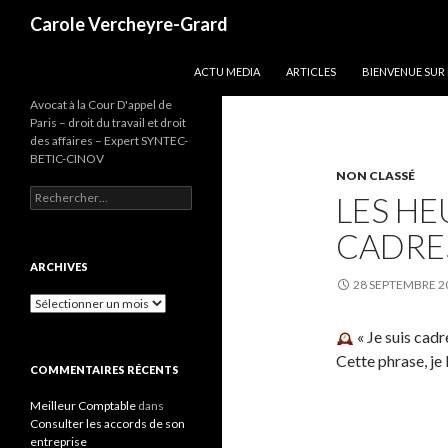
Recherche
Carole Vercheyre-Grard
ALLER AU CONTENU
ACTU MEDIA
ARTICLES
BIENVENUE SUR
Avocat à la Cour D'appel de
Paris – droit du travail et droit
des affaires – Expert SYNTEC-
BETIC-CINOV
NON CLASSÉ
Rechercher :
LES HE
CADRE
ARCHIVES
28 SEPTEMBRE 2
Archives
« Je suis cadr
Cette phrase, je
COMMENTAIRES RÉCENTS
Meilleur Comptable
dans
Consulter les accords de son
entreprise