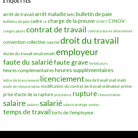
ÉTIQUETTES
bulletin de paie
arrêt maladie
arrêt de travail
betic
charge de la preuve
CINOV
cadre
bulletins de paie
ce
CHSCT
contrat de travail
congés payés
contrat à durée déterminée
droit du travail
convention collective
courriel
employeur
durée du travail
emails
email
faute du salarié
faute grave
forfait jours
heures supplémentaires
heures complémentaires
licenciement
mail
mails
lieu de travail
lettre de licenciement
modification du contrat de travail
prime
ordinateur
mode de rémunération
rupture
prise d'acte de la rupture
procédure
rémunération
salarié
salaire
salaires
salarié protégé
syntec
temps de travail
torts de l'employeur