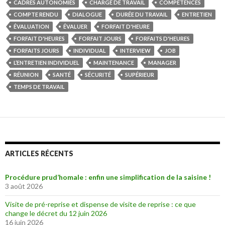
CADRES AUTONOMIES
CHARGE DE TRAVAIL
COMPÉTENCES
COMPTE RENDU
DIALOGUE
DURÉE DU TRAVAIL
ENTRETIEN
ÉVALUATION
ÉVALUER
FORFAIT D'HEURE
FORFAIT D'HEURES
FORFAIT JOURS
FORFAITS D'HEURES
FORFAITS JOURS
INDIVIDUAL
INTERVIEW
JOB
L’ENTRETIEN INDIVIDUEL
MAINTENANCE
MANAGER
RÉUNION
SANTÉ
SÉCURITÉ
SUPÉRIEUR
TEMPS DE TRAVAIL
ARTICLES RÉCENTS
Procédure prud’homale : enfin une simplification de la saisine !
3 août 2026
Visite de pré-reprise et dispense de visite de reprise : ce que
change le décret du 12 juin 2026
16 juin 2026