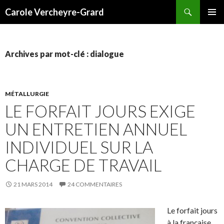
Recherche
Carole Vercheyre-Grard
ALLER
MENU
AU
PRINCI
CONTENU
Archives par mot-clé : dialogue
MÉTALLURGIE
LE FORFAIT JOURS EXIGE
UN ENTRETIEN ANNUEL
INDIVIDUEL SUR LA
CHARGE DE TRAVAIL
21 MARS 2014
24 COMMENTAIRES
Le forfait jours
à la française