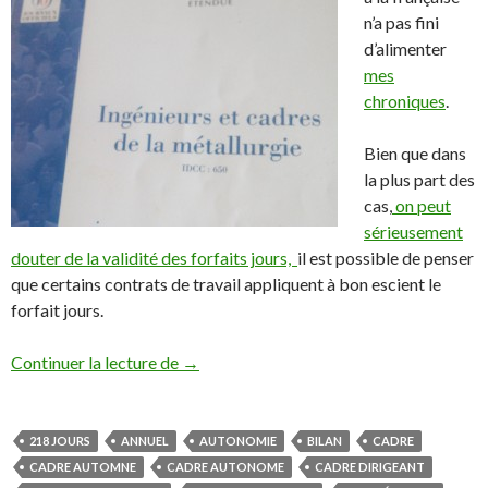
n’a pas fini
d’alimenter
mes
chroniques
.
Bien que dans
la plus part des
cas,
on peut
sérieusement
douter de la validité des forfaits jours,
il est possible de penser
que certains contrats de travail appliquent à bon escient le
forfait jours.
Le forfait jours exige un entretien annuel i
Continuer la lecture de
→
218 JOURS
ANNUEL
AUTONOMIE
BILAN
CADRE
CADRE AUTOMNE
CADRE AUTONOME
CADRE DIRIGEANT