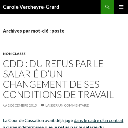
Recherche
Carole Vercheyre-Grard
ALLER
MENU
AU
PRINCI
CONTENU
Archives par mot-clé : poste
NON CLASSÉ
CDD : DU REFUS PAR LE
SALARIÉ D’UN
CHANGEMENT DE SES
CONDITIONS DE TRAVAIL
2 DÉCEMBRE 2013
LAISSER UN COMMENTAIRE
La Cour de Cassation avait déjà jugé
dans le cadre d’un contrat
à durée indéterminée
que le refus par le salarié du