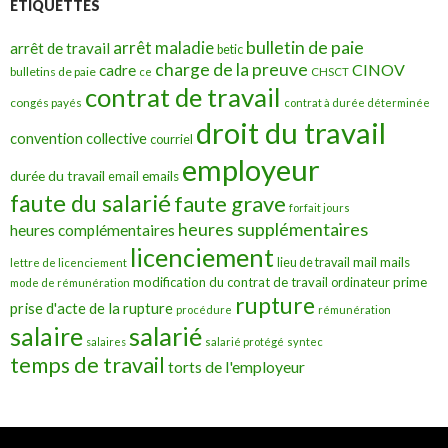
ÉTIQUETTES
bulletin de paie
arrêt maladie
arrêt de travail
betic
charge de la preuve
CINOV
cadre
bulletins de paie
ce
CHSCT
contrat de travail
congés payés
contrat à durée déterminée
droit du travail
convention collective
courriel
employeur
durée du travail
emails
email
faute du salarié
faute grave
forfait jours
heures supplémentaires
heures complémentaires
licenciement
mail
mails
lieu de travail
lettre de licenciement
modification du contrat de travail
prime
ordinateur
mode de rémunération
rupture
prise d'acte de la rupture
procédure
rémunération
salarié
salaire
salaires
salarié protégé
syntec
temps de travail
torts de l'employeur