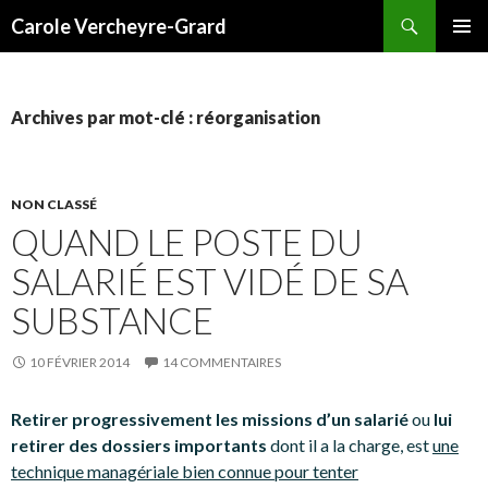
Recherche
Carole Vercheyre-Grard
ALLER
MENU
AU
PRINCI
CONTENU
Archives par mot-clé : réorganisation
NON CLASSÉ
QUAND LE POSTE DU
SALARIÉ EST VIDÉ DE SA
SUBSTANCE
10 FÉVRIER 2014
14 COMMENTAIRES
Retirer progressivement les missions d’un salarié
ou
lui
retirer des dossiers importants
dont il a la charge, est
une
technique managériale bien connue pour tenter