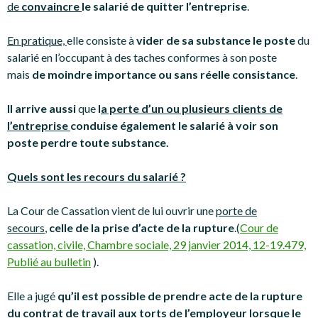
de
convaincre
le salarié de quitter l’entreprise
.
En pratique,
elle consiste à
vider de sa substance le poste
du
salarié en l’occupant à des taches conformes à son poste
mais
de moindre importance ou sans réelle consistance
.
Il arrive aussi
que
l
a perte d’un ou plusieurs clients de
l’entreprise
conduise également le salarié à voir son
poste perdre toute substance.
Quels sont les recours du salarié ?
La Cour de Cassation vient de lui ouvrir une
porte de
secours
,
celle de la prise d’acte de la rupture
.(
Cour de
cassation, civile, Chambre sociale, 29 janvier 2014, 12-19.479,
Publié au bulletin
).
Elle a jugé
qu’il est possible de prendre acte de la rupture
du contrat de travail aux torts de l’employeur lorsque le