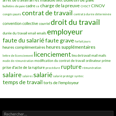
arrêt de travail
betic
charge de la preuve
CINOV
cadre
bulletins de paie
ce
CHSCT
contrat de travail
congés payés
contrat à durée déterminée
droit du travail
convention collective
courriel
employeur
durée du travail
emails
email
faute du salarié
faute grave
forfait jours
heures supplémentaires
heures complémentaires
licenciement
mail
mails
lieu de travail
lettre de licenciement
modification du contrat de travail
prime
ordinateur
mode de rémunération
rupture
prise d'acte de la rupture
procédure
rémunération
salarié
salaire
salaires
salarié protégé
syntec
temps de travail
torts de l'employeur
Rechercher :