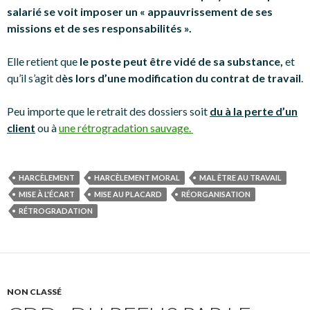
salarié se voit imposer un « appauvrissement de ses
missions et de ses responsabilités ».
Elle retient que
le poste peut être vidé de sa substance,
et
qu’il s’agit d
ès lors d’une modification du contrat de travail
.
Peu importe que le retrait des dossiers soit
du à la perte d’un
client
ou à
une rétrogradation sauvage.
HARCÈLEMENT
HARCÈLEMENT MORAL
MAL ÊTRE AU TRAVAIL
MISE À L'ÉCART
MISE AU PLACARD
RÉORGANISATION
RÉTROGRADATION
NON CLASSÉ