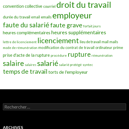
droit du travail
convention collective
courriel
employeur
durée du travail
emails
email
faute du salarié
faute grave
forfait jours
heures supplémentaires
heures complémentaires
licenciement
mail
mails
lieu de travail
lettre de licenciement
modification du contrat de travail
prime
ordinateur
mode de rémunération
rupture
prise d'acte de la rupture
procédure
rémunération
salarié
salaire
salaires
salarié protégé
syntec
temps de travail
torts de l'employeur
Rechercher :
ARCHIVES