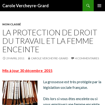
Recherche
Carole Vercheyre-Grard
ALLER
MENU
AU
PRINCI
CONTENU
NON CLASSÉ
LA PROTECTION DE DROIT
DU TRAVAIL ET LA FEMME
ENCEINTE
29 AVRIL 2011
CAROLE VERCHEYRE-GRARD
4 COMMENTAIRES
Mis à jour 30 décembre 2015
La grossesse est très protégée par la
législation sociale française.
Dès lors si vous êtes enceinte ou si
vous employez une femme enceinte,