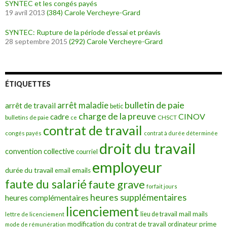
SYNTEC et les congés payés
19 avril 2013
(384)
Carole Vercheyre-Grard
SYNTEC: Rupture de la période d’essai et préavis
28 septembre 2015
(292)
Carole Vercheyre-Grard
ÉTIQUETTES
bulletin de paie
arrêt maladie
arrêt de travail
betic
charge de la preuve
CINOV
cadre
bulletins de paie
ce
CHSCT
contrat de travail
congés payés
contrat à durée déterminée
droit du travail
convention collective
courriel
employeur
durée du travail
emails
email
faute du salarié
faute grave
forfait jours
heures supplémentaires
heures complémentaires
licenciement
mail
mails
lieu de travail
lettre de licenciement
modification du contrat de travail
prime
ordinateur
mode de rémunération