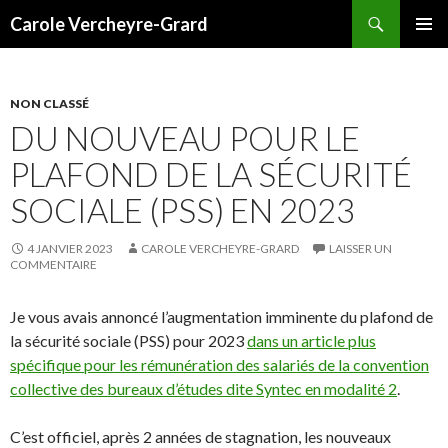
Recherche
Carole Vercheyre-Grard
ALLER
MENU
AU
PRINCI
CONTENU
NON CLASSÉ
DU NOUVEAU POUR LE
PLAFOND DE LA SÉCURITÉ
SOCIALE (PSS) EN 2023
4 JANVIER 2023
CAROLE VERCHEYRE-GRARD
LAISSER UN
COMMENTAIRE
Je vous avais annoncé l’augmentation imminente du plafond de
la sécurité sociale (PSS) pour 2023
dans un article plus
spécifique pour les rémunération des salariés de la convention
collective des bureaux d’études dite Syntec en modalité 2
.
C’est officiel, après 2 années de stagnation, les nouveaux