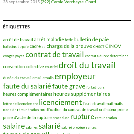
28 septembre 2015
(292)
Carole Vercheyre-Grard
ÉTIQUETTES
bulletin de paie
arrêt maladie
arrêt de travail
betic
charge de la preuve
CINOV
cadre
bulletins de paie
ce
CHSCT
contrat de travail
congés payés
contrat à durée déterminée
droit du travail
convention collective
courriel
employeur
durée du travail
emails
email
faute du salarié
faute grave
forfait jours
heures supplémentaires
heures complémentaires
licenciement
mail
mails
lieu de travail
lettre de licenciement
modification du contrat de travail
prime
ordinateur
mode de rémunération
rupture
prise d'acte de la rupture
procédure
rémunération
salarié
salaire
salaires
salarié protégé
syntec