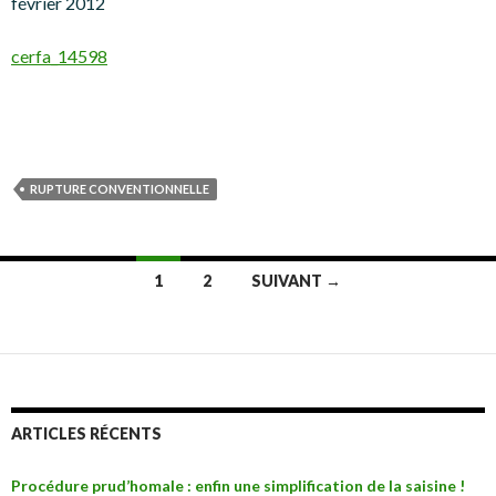
février 2012
cerfa_14598
RUPTURE CONVENTIONNELLE
Navigation
1
2
SUIVANT →
des
articles
ARTICLES RÉCENTS
Procédure prud’homale : enfin une simplification de la saisine !