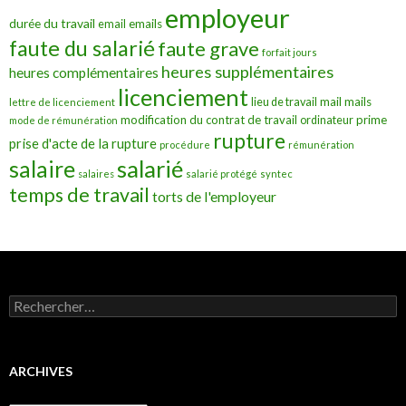
employeur
durée du travail
emails
email
faute du salarié
faute grave
forfait jours
heures supplémentaires
heures complémentaires
licenciement
mail
mails
lieu de travail
lettre de licenciement
modification du contrat de travail
prime
ordinateur
mode de rémunération
rupture
prise d'acte de la rupture
procédure
rémunération
salarié
salaire
salaires
salarié protégé
syntec
temps de travail
torts de l'employeur
Rechercher :
ARCHIVES