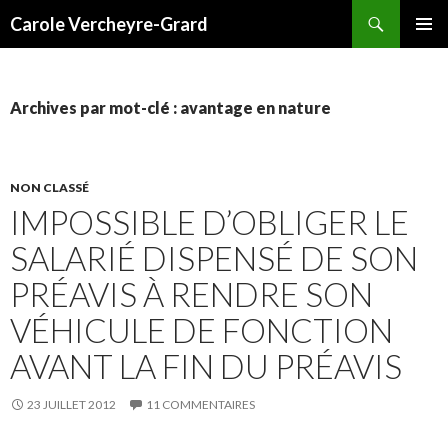
Recherche
Carole Vercheyre-Grard
ALLER
MENU
AU
PRINCI
CONTENU
Archives par mot-clé : avantage en nature
NON CLASSÉ
IMPOSSIBLE D’OBLIGER LE
SALARIÉ DISPENSÉ DE SON
PRÉAVIS À RENDRE SON
VÉHICULE DE FONCTION
AVANT LA FIN DU PRÉAVIS
23 JUILLET 2012
11 COMMENTAIRES