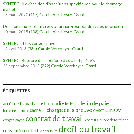
SYNTEC : il existe des dispositions spécifiques pour le chômage
partiel
18 mars 2020
(417)
Carole Vercheyre-Grard
Des dommages et intérêts pour non-respect du repos quotidien
10 mars 2015
(408)
Carole Vercheyre-Grard
SYNTEC et les congés payés
19 avril 2013
(384)
Carole Vercheyre-Grard
SYNTEC: Rupture de la période d’essai et préavis
28 septembre 2015
(292)
Carole Vercheyre-Grard
ÉTIQUETTES
bulletin de paie
arrêt maladie
arrêt de travail
betic
charge de la preuve
CINOV
cadre
bulletins de paie
ce
CHSCT
contrat de travail
congés payés
contrat à durée déterminée
droit du travail
convention collective
courriel