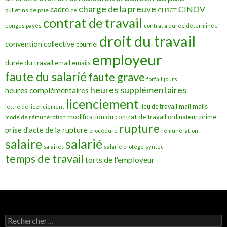
charge de la preuve
CINOV
cadre
bulletins de paie
ce
CHSCT
contrat de travail
congés payés
contrat à durée déterminée
droit du travail
convention collective
courriel
employeur
durée du travail
emails
email
faute du salarié
faute grave
forfait jours
heures supplémentaires
heures complémentaires
licenciement
mail
mails
lieu de travail
lettre de licenciement
modification du contrat de travail
prime
ordinateur
mode de rémunération
rupture
prise d'acte de la rupture
procédure
rémunération
salarié
salaire
salaires
salarié protégé
syntec
temps de travail
torts de l'employeur
Rechercher :