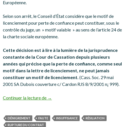
Européenne.
Selon son arrêt, le Conseil d’État considère que le motif de
licenciement pour perte de confiance peut constituer, sous le
contrôle du juge, un » motif valable » au sens de l’article 24 de
la charte sociale européenne.
Cette décision est à lire à la lumière de la jurisprudence
constante de la Cour de Cassation depuis plusieurs
années qui précise que la perte de confiance, comme seul
motif dans la lettre de licenciement, ne peut jamais
constituer un motif de licenciement.
(Cass. Soc. 29 mai
2001 SA Dubois couverture c/ Cardon RJS 8/9/2001 n¡ 999).
La perte de confiance et le licenciement p
Continuer la lecture de
→
DÉNIGREMENT
FAUTE
INSUFFISANCE
RÉSILIATION
RUPTURE DU CONTRAT