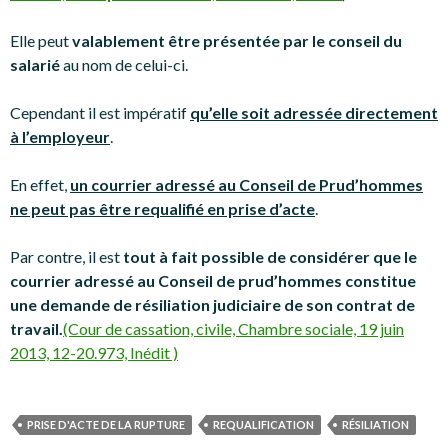
Elle peut
valablement être présentée par le conseil du
salarié
au nom de celui-ci.
Cependant il est impératif
qu’elle soit adressée directement
à l’employeur
.
En effet,
un courrier adressé au Conseil de Prud’hommes
ne peut pas être requalifié en prise d’acte
.
Par contre, il est
tout à fait possible de considérer que le
courrier adressé au Conseil de prud’hommes constitue
une demande de résiliation judiciaire de son contrat de
travail.
(Cour de cassation, civile, Chambre sociale, 19 juin
2013, 12-20.973, Inédit )
PRISE D'ACTE DE LA RUPTURE
REQUALIFICATION
RÉSILIATION