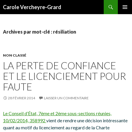
Recherche
Carole Vercheyre-Grard
ALLER
MENU
AU
PRINCI
CONTENU
Archives par mot-clé : résiliation
NON CLASSÉ
LA PERTE DE CONFIANCE
ET LE LICENCIEMENT POUR
FAUTE
28 FÉVRIER 2014
LAISSER UN COMMENTAIRE
Le Conseil d’État, 7ème et 2ème sous-sections réunies,
10/02/2014, 358992
vient de rendre une décision intéressante
quant au motif du licenciement au regard de la Charte