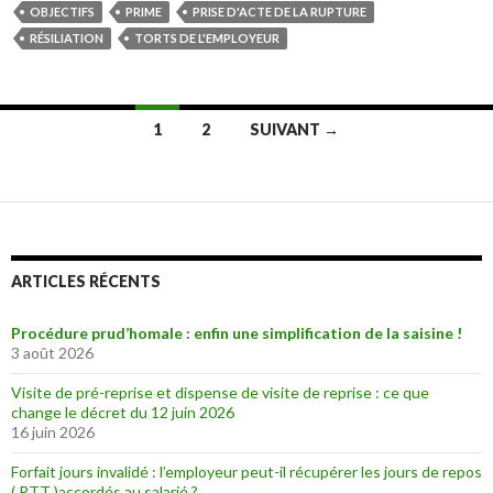
OBJECTIFS
PRIME
PRISE D'ACTE DE LA RUPTURE
RÉSILIATION
TORTS DE L'EMPLOYEUR
Navigation
1
2
SUIVANT →
des
articles
ARTICLES RÉCENTS
Procédure prud’homale : enfin une simplification de la saisine !
3 août 2026
Visite de pré-reprise et dispense de visite de reprise : ce que
change le décret du 12 juin 2026
16 juin 2026
Forfait jours invalidé : l’employeur peut-il récupérer les jours de repos
( RTT )accordés au salarié ?