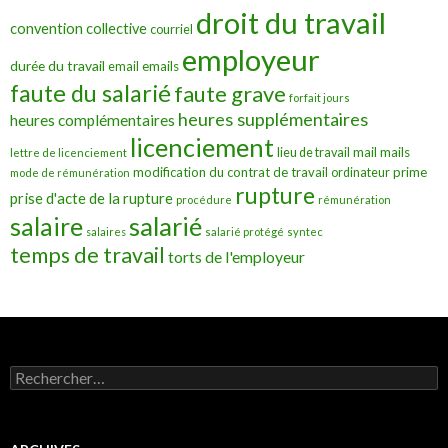
droit du travail
convention collective
courriel
employeur
durée du travail
emails
email
faute du salarié
faute grave
forfait jours
heures supplémentaires
heures complémentaires
licenciement
mail
mails
lieu de travail
lettre de licenciement
modification du contrat de travail
prime
ordinateur
mode de rémunération
rupture
prise d'acte de la rupture
procédure
rémunération
salarié
salaire
salaires
salarié protégé
syntec
temps de travail
torts de l'employeur
Rechercher :