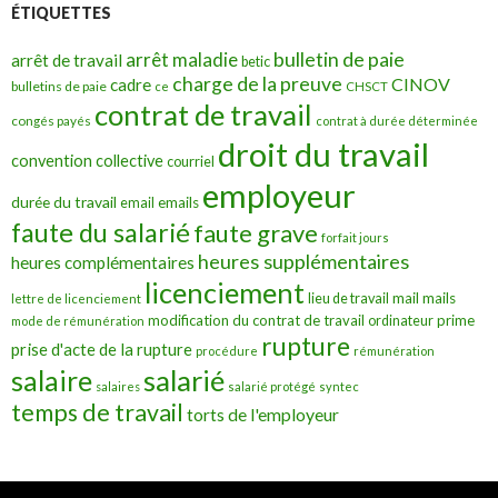
ÉTIQUETTES
bulletin de paie
arrêt maladie
arrêt de travail
betic
charge de la preuve
CINOV
cadre
bulletins de paie
ce
CHSCT
contrat de travail
congés payés
contrat à durée déterminée
droit du travail
convention collective
courriel
employeur
durée du travail
emails
email
faute du salarié
faute grave
forfait jours
heures supplémentaires
heures complémentaires
licenciement
mail
mails
lieu de travail
lettre de licenciement
modification du contrat de travail
prime
ordinateur
mode de rémunération
rupture
prise d'acte de la rupture
procédure
rémunération
salarié
salaire
salaires
salarié protégé
syntec
temps de travail
torts de l'employeur