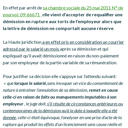
En effet par arrêt de
sa chambre sociale du 25 mai 2011 N° de
pourvoi: 09-66671 ,
e
lle vient d’accepter de requalifier une
démission en rupture aux torts de l’employeur alors que
la lettre de démission ne comportait aucune réserve
.
La Haute juridiction
a en effet pris en considération un courrier
adressé par le salarié un mois
après sa démission et qui
expliquait qu’il avait démissionné en raison du non-paiement
par son employeur de la partie variable de sa rémunération.
Pour justifier sa décision elle s’appuye sur l’attendu suivant:
»
que
lorsque le salarié,
sans invoquer un vice du consentement de
nature à entraîner l’annulation de sa démission,
remet en cause
celle-ci en raison de faits ou manquements imputables à son
employeur
, le juge doit,
s’il résulte de circonstances antérieures ou
contemporaines de la démission qu’à la date à laquelle elle a été
donnée,
celle-ci était équivoque, l’analyser en une prise d’acte de la
rupture qui produit les effets d’un licenciement sans cause réelle et