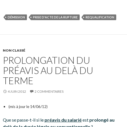
DÉMISSION
PRISE D'ACTE DE LA RUPTURE
REQUALIFICATION
NON CLASSÉ
PROLONGATION DU
PRÉAVIS AU DELÀ DU
TERME
4 JUIN 2012
2 COMMENTAIRES
(mis à jour le 14/06/12)
Que se passe-t-il si le
préavis du salarié
est
prolongé au
delà de la durée légale ou conventionnelle
?