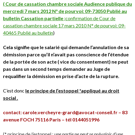
( Cour de cassation chambre sociale Audience publique du
mercredi 7 mars 2012 N° de pourvoi: 09-73050 Publié au
bulletin Cassation partielle ;
confirmation de Cour de
cassation chambre sociale 17 mars 2010 N° de pourvoi: 09-
40465 Publié au bulletin
)
Cela signifie que le salarié qui demande l’annulation de sa
démission parce qu’il n’avait pas conscience de l’étendue
de la portée de son acte ( vice du consentement) ne peut
pas dans un second temps demander au Juge de
requalifier la démission en prise d’acte de la rupture.
C’est donc
le principe de l’estoppel *appliqué au droit
social .
contact: carole.vercheyre-grard@avocat-conseil.fr – 83
avenue FOCH 75116 Paris – tél 0144051996
(*
principe de l’estoppel
:
une partie ne peut se prévaloir d’une