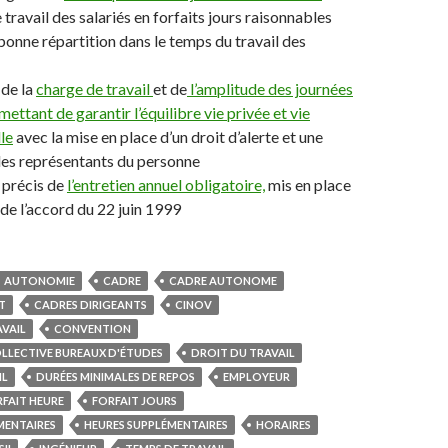
travail des salariés en forfaits jours raisonnables
bonne répartition dans le temps du travail des
 de la
charge de travail
et de
l’amplitude des journées
mettant de garantir l’équilibre vie privée et vie
le
avec la mise en place d’un droit d’alerte et une
des représentants du personne
précis de
l’entretien annuel obligatoire,
mis en place
 de l’accord du 22 juin 1999
AUTONOMIE
CADRE
CADRE AUTONOME
T
CADRES DIRIGEANTS
CINOV
VAIL
CONVENTION
LLECTIVE BUREAUX D'ÉTUDES
DROIT DU TRAVAIL
IL
DURÉES MINIMALES DE REPOS
EMPLOYEUR
FAIT HEURE
FORFAIT JOURS
MENTAIRES
HEURES SUPPLÉMENTAIRES
HORAIRES