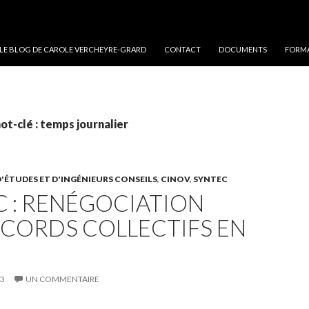
 LE BLOG DE CAROLE VERCHEYRE-GRARD
CONTACT
DOCUMENTS
FORMA
ot-clé : temps journalier
'ÉTUDES ET D'INGÉNIEURS CONSEILS
,
CINOV
,
SYNTEC
 : RENÉGOCIATION
CCORDS COLLECTIFS EN
13
UN COMMENTAIRE