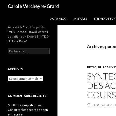
Recherche
Carole Vercheyre-Grard
ALLER AU CONTENU
ACTU MEDIA
ARTICLES
BIENVENUE SUR
Avocat à la Cour D'appel de
Paris – droit du travail et droit
des affaires – Expert SYNTEC-
BETIC-CINOV
Archives par m
Rechercher :
BETIC
,
BUREAUX D
ARCHIVES
SYNTEC
Archives
DES A
COURS
COMMENTAIRES RÉCENTS
24 OCTOBRE 20
Meilleur Comptable
dans
Consulter les accords de son
entreprise