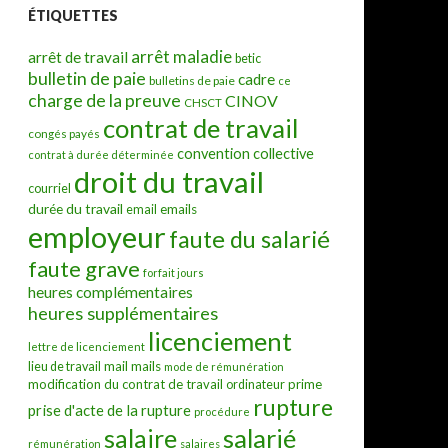
ÉTIQUETTES
arrêt maladie
arrêt de travail
betic
bulletin de paie
cadre
bulletins de paie
ce
charge de la preuve
CINOV
CHSCT
contrat de travail
congés payés
convention collective
contrat à durée déterminée
droit du travail
courriel
durée du travail
emails
email
employeur
faute du salarié
faute grave
forfait jours
heures complémentaires
heures supplémentaires
licenciement
lettre de licenciement
mail
mails
lieu de travail
mode de rémunération
modification du contrat de travail
prime
ordinateur
rupture
prise d'acte de la rupture
procédure
salarié
salaire
rémunération
salaires