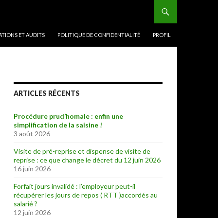
TIONS ET AUDITS
POLITIQUE DE CONFIDENTIALITÉ
PROFIL
ARTICLES RÉCENTS
Procédure prud’homale : enfin une
simplification de la saisine !
3 août 2026
Visite de pré-reprise et dispense de visite de
reprise : ce que change le décret du 12 juin 2026
16 juin 2026
Forfait jours invalidé : l’employeur peut-il
récupérer les jours de repos ( RTT )accordés au
salarié ?
12 juin 2026