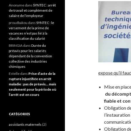
Anonyme
dans
SYNTEC : arrêt
de travail et complément de
salaire de l’employeur
proudbakou
dans
SYNTEC : le
versement de la prime de
vacances n’est pas lié à la
classification du salarié
BRINGIA
dans
Durée du
préavis pour les salariés
dépendant de la convention
collective des industries
chimiques
expose qu’il faud
Estelle
dans
Prise d’acte de la
rupture injustifiée en arrêt
maladie : pas de préavis… mais
Mise en place
seulement pour la période où
du décompte 
l’arrêt est en cours
fiable et co
Obligation de
CATÉGORIES
l’instauratio
communicatio
assistants maternels
(2)
Obligation d