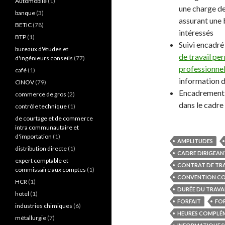
Automobile
(1)
une charge de 
banque
(3)
assurant une 
BETIC
(78)
intéressés
BTP
(1)
Suivi encadré
bureaux d'études et
de travail per
d'ingénieurs conseils
(77)
professionnel
café
(1)
information 
CINOV
(79)
Encadrement 
commerce de gros
(2)
dans le cadre
contrôle technique
(1)
de courtage et de commerce
intra communautaire et
d'importation
(1)
AMPLITUDES
distribution directe
(1)
CADRE DIRIGEAN
expert comptable et
CONTRAT DE TRA
commissaire aux comptes
(1)
CONVENTION CO
HCR
(1)
DURÉE DU TRAVA
hotel
(1)
FORFAIT
FOR
industries chimiques
(6)
HEURES COMPLÉ
métallurgie
(7)